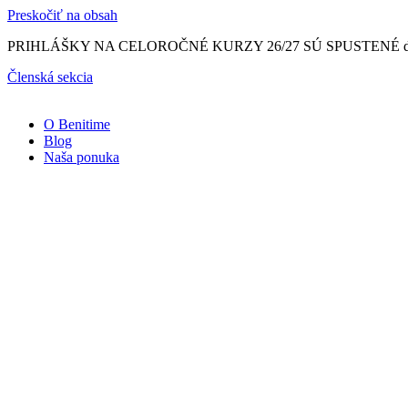
Preskočiť na obsah
PRIHLÁŠKY NA CELOROČNÉ KURZY 26/27 SÚ SPUSTENÉ do 15.8. so Z
Členská sekcia
O Benitime
Blog
Naša ponuka