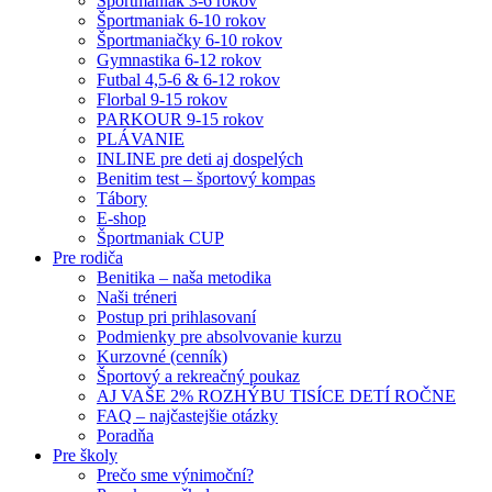
Športmaniak 3-6 rokov
Športmaniak 6-10 rokov
Športmaniačky 6-10 rokov
Gymnastika 6-12 rokov
Futbal 4,5-6 & 6-12 rokov
Florbal 9-15 rokov
PARKOUR 9-15 rokov
PLÁVANIE
INLINE pre deti aj dospelých
Benitim test – športový kompas
Tábory
E-shop
Športmaniak CUP
Pre rodiča
Benitika – naša metodika
Naši tréneri
Postup pri prihlasovaní
Podmienky pre absolvovanie kurzu
Kurzovné (cenník)
Športový a rekreačný poukaz
AJ VAŠE 2% ROZHÝBU TISÍCE DETÍ ROČNE
FAQ – najčastejšie otázky
Poradňa
Pre školy
Prečo sme výnimoční?