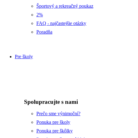
Športový a rekreačný poukaz
2%
FAQ - najčastejšie otázky
Poradňa
Pre školy
Spolupracujte s nami
Prečo sme výnimoční?
Ponuka pre školy
Ponuka pre škôlky