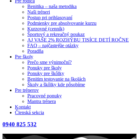
Pre rodiča
Benitika – naša metodika
Naši tréneri
Postup pri prihlasovaní
Podmienky pre absolvovanie kurzu
Kurzovné (cenník)
Športový a rekreačný poukaz
AJ VAŠE 2% ROZHÝBU TISÍCE DETÍ ROČNE
FAQ – najčastejšie otázky
Poradňa
Pre školy
Prečo sme výnimoční?
Ponuky pre školy
Ponuky pre škôlky
Benitim testovanie na školách
Školy a škôlky kde pôsobíme
Pre trénerov
Pracovné ponuky
Mantra trénera
Kontakt
Členská sekcia
0940 825 532