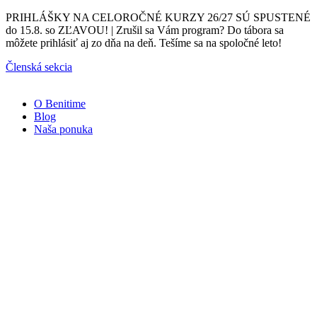
Preskočiť
PRIHLÁŠKY NA CELOROČNÉ KURZY 26/27 SÚ SPUSTENÉ
na
do 15.8. so ZĽAVOU! | Zrušil sa Vám program? Do tábora sa
obsah
môžete prihlásiť aj zo dňa na deň. Tešíme sa na spoločné leto!
Členská sekcia
O Benitime
Blog
Naša ponuka
Naše
kurzy
Športmaniak
3-
6
rokov