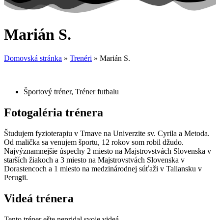
Marián S.
Domovská stránka
»
Trenéri
»
Marián S.
Športový tréner
,
Tréner futbalu
Fotogaléria trénera
Študujem fyzioterapiu v Trnave na Univerzite sv. Cyrila a Metoda.
Od malička sa venujem športu, 12 rokov som robil džudo.
Najvýznamnejšie úspechy 2 miesto na Majstrovstvách Slovenska v
starších žiakoch a 3 miesto na Majstrovstvách Slovenska v
Dorastencoch a 1 miesto na medzinárodnej súťaži v Taliansku v
Perugii.
Videá trénera
Tento tréner ešte nepridal svoje videá.