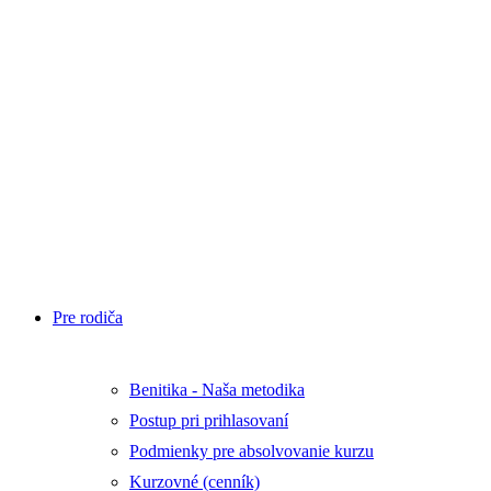
aktivity
Blog
Benitim
Test
Tábory
E-
shop
Športmaniak
Cup
Napíšte
nám
Pre rodiča
Benitika - Naša metodika
Postup pri prihlasovaní
Podmienky pre absolvovanie kurzu
Kurzovné (cenník)