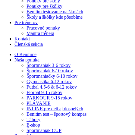
Ponuky pre školy
Ponuky pre škôlky
Benitim testovanie na školách
Školy a škôlky kde pôsobíme
Pre trénerov
Pracovné ponuky
Mantra trénera
Kontakt
Členská sekcia
O Benitime
Naša ponuka
Športmaniak 3-6 rokov
Športmaniak 6-10 rokov
Športmaniačky 6-10 rokov
Gymnastika 6-12 rokov
Futbal 4,5-6 & 6-12 rokov
Florbal 9-15 rokov
PARKOUR 9-15 rokov
PLÁVANIE
INLINE pre deti aj dospelých
Benitim test – športový kompas
Tábory
E-shop
Športmaniak CUP