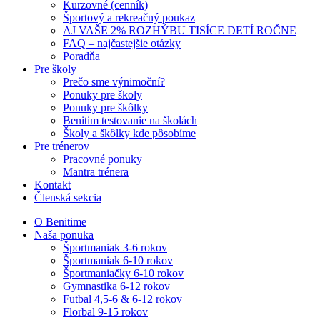
Kurzovné (cenník)
Športový a rekreačný poukaz
AJ VAŠE 2% ROZHÝBU TISÍCE DETÍ ROČNE
FAQ – najčastejšie otázky
Poradňa
Pre školy
Prečo sme výnimoční?
Ponuky pre školy
Ponuky pre škôlky
Benitim testovanie na školách
Školy a škôlky kde pôsobíme
Pre trénerov
Pracovné ponuky
Mantra trénera
Kontakt
Členská sekcia
O Benitime
Naša ponuka
Športmaniak 3-6 rokov
Športmaniak 6-10 rokov
Športmaniačky 6-10 rokov
Gymnastika 6-12 rokov
Futbal 4,5-6 & 6-12 rokov
Florbal 9-15 rokov