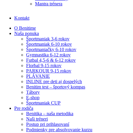
Mantra trénera
Kontakt
O Benitime
Naša ponuka
Športmaniak 3-6 rokov
Športmaniak 6-10 rokov
Športmaniačky 6-10 rokov
Gymnastika 6-12 rokov
Futbal 4,5-6 & 6-12 rokov
Florbal 9-15 rokov
PARKOUR 9-15 rokov
PLÁVANIE
INLINE pre deti aj dospelých
Benitim test – športový kompas
Tábory
E-shop
Športmaniak CUP
Pre rodiča
Benitika – naša metodika
Naši tréneri
Postup pri prihlasovaní
Podmienky pre absolvovanie kurzu