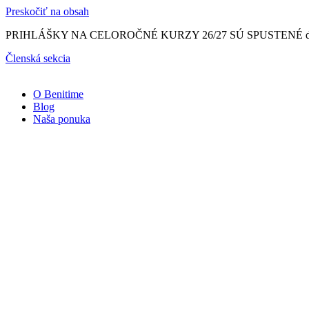
Preskočiť na obsah
PRIHLÁŠKY NA CELOROČNÉ KURZY 26/27 SÚ SPUSTENÉ do 15.8. so Z
Členská sekcia
O Benitime
Blog
Naša ponuka
Naše
kurzy
Športmaniak
3-
6
rokov