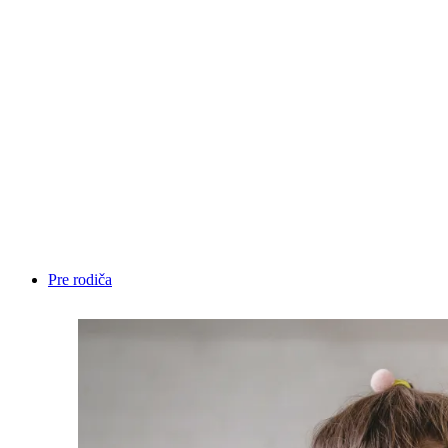
Blog
Benitim
Test
Tábory
E-
shop
Športmaniak
Cup
Napíšte
nám
Pre rodiča