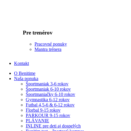
Pre trenérov
Pracovné ponuky
Mantra trénera
Kontakt
O Benitime
Naša ponuka
Športmaniak 3-6 rokov
Športmaniak 6-10 rokov
Športmaniačky 6-10 rokov
Gymnastika 6-12 rokov
Futbal 4,5-6 & 6-12 rokov
Florbal 9-15 rokov
PARKOUR 9-15 rokov
PLÁVANIE
INLINE pre deti aj dospelých