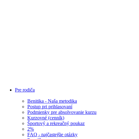
aktivity
Blog
Benitim
Test
Tábory
E-
shop
Športmaniak
Cup
Napíšte
nám
Pre rodiča
Benitika - Naša metodika
Postup pri prihlasovaní
Podmienky pre absolvovanie kurzu
Kurzovné (cenník)
Športový a rekreačný poukaz
2%
FAQ - najčastejšie otázky