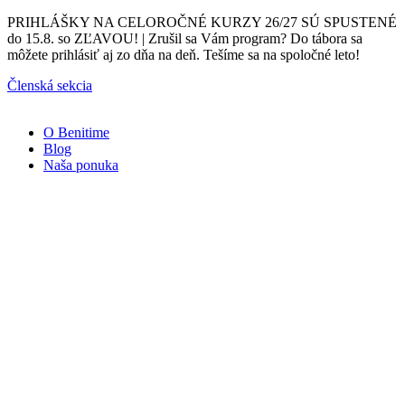
Preskočiť
PRIHLÁŠKY NA CELOROČNÉ KURZY 26/27 SÚ SPUSTENÉ
na
do 15.8. so ZĽAVOU! | Zrušil sa Vám program? Do tábora sa
obsah
môžete prihlásiť aj zo dňa na deň. Tešíme sa na spoločné leto!
Členská sekcia
O Benitime
Blog
Naša ponuka
Naše
kurzy
Športmaniak
3-
6
rokov