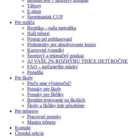
Benitim test – športový kompas
Tábory
E-shop
Športmaniak CUP
Pre rodiča
Benitika – naša metodika
Naši tréneri
Postup pri prihlasovaní
Podmienky pre absolvovanie kurzu
Kurzovné (cenník)
Športový a rekreačný poukaz
AJ VAŠE 2% ROZHÝBU TISÍCE DETÍ ROČNE
FAQ – najčastejšie otázky
Poradňa
Pre školy
Prečo sme výnimoční?
Ponuky pre školy
Ponuky pre škôlky
Benitim testovanie na školách
Školy a škôlky kde pôsobíme
Pre trénerov
Pracovné ponuky
Mantra trénera
Kontakt
Členská sekcia