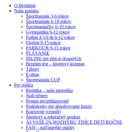
O Benitime
Naša ponuka
Športmaniak 3-6 rokov
Športmaniak 6-10 rokov
Športmaniačky 6-10 rokov
Gymnastika 6-12 rokov
Futbal 4,5-6 & 6-12 rokov
Florbal 9-15 rokov
PARKOUR 9-15 rokov
PLÁVANIE
INLINE pre deti aj dospelých
Benitim test – športový kompas
Tábory
E-shop
Športmaniak CUP
Pre rodiča
Benitika – naša metodika
Naši tréneri
Postup pri prihlasovaní
Podmienky pre absolvovanie kurzu
Kurzovné (cenník)
Športový a rekreačný poukaz
AJ VAŠE 2% ROZHÝBU TISÍCE DETÍ ROČNE
FAQ – najčastejšie otázky