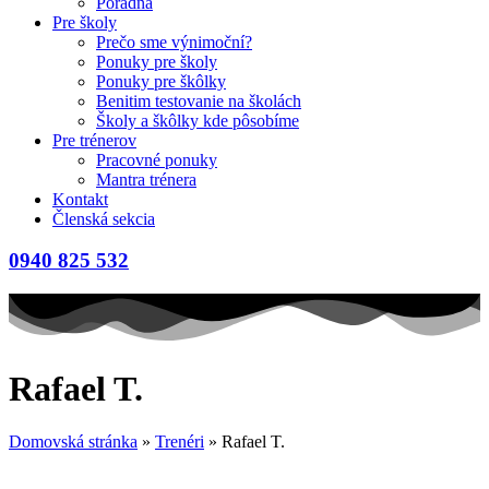
Poradňa
Pre školy
Prečo sme výnimoční?
Ponuky pre školy
Ponuky pre škôlky
Benitim testovanie na školách
Školy a škôlky kde pôsobíme
Pre trénerov
Pracovné ponuky
Mantra trénera
Kontakt
Členská sekcia
0940 825 532
Rafael T.
Domovská stránka
»
Trenéri
»
Rafael T.