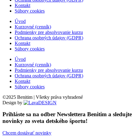
Kontakt
Súbory cookies
Úvod
Kurzovné (cenník)
Podmienky pre absolvovanie kurzu
Ochrana osobných údajov (GDPR)
Kontakt
Súbory cookies
Úvod
Kurzovné (cenník)
Podmienky pre absolvovanie kurzu
Ochrana osobných údajov (GDPR)
Kontakt
Súbory cookies
©2025 Benitim | Všetky práva vyhradené
Design by
Scroll
Up
Prihláste sa na odber Newslettera Benitim a sledujte
novinky zo sveta detského športu!
Chcem dostávať novinky