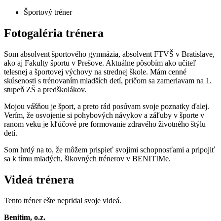
Športový tréner
Fotogaléria trénera
Som absolvent športového gymnázia, absolvent FTVŠ v Bratislave,
ako aj Fakulty športu v Prešove. Aktuálne pôsobím ako učiteľ
telesnej a športovej výchovy na strednej škole. Mám cenné
skúsenosti s trénovaním mladších detí, pričom sa zameriavam na 1.
stupeň ZŠ a predškolákov.
Mojou vášňou je šport, a preto rád posúvam svoje poznatky ďalej.
Verím, že osvojenie si pohybových návykov a záľuby v športe v
ranom veku je kľúčové pre formovanie zdravého životného štýlu
detí.
Som hrdý na to, že môžem prispieť svojimi schopnosťami a pripojiť
sa k tímu mladých, šikovných trénerov v BENITIMe.
Videá trénera
Tento tréner ešte nepridal svoje videá.
Benitim, o.z.