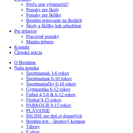
Prečo sme výnimoční?
Ponuky pre školy
Ponuky pre škôlky
Benitim testovanie na školách
Školy a škôlky kde pôsobíme
Pre trénerov
Pracovné ponuky
Mantra trénera
Kontakt
Členská sekcia
O Benitime
Naša ponuka
Športmaniak 3-6 rokov
Športmaniak 6-10 rokov
Športmaniačky 6-10 rokov
Gymnastika 6-12 rokov
Futbal 4,5-6 & 6-12 rokov
Florbal 9-15 rokov
PARKOUR 9-15 rokov
PLÁVANIE
INLINE pre deti aj dospelých
Benitim test – športový kompas
Tábory
E-shop