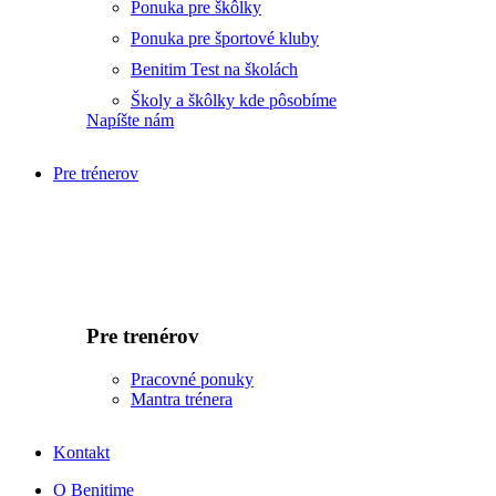
Ponuka pre škôlky
Ponuka pre športové kluby
Benitim Test na školách
Školy a škôlky kde pôsobíme
Napíšte nám
Pre trénerov
Pre trenérov
Pracovné ponuky
Mantra trénera
Kontakt
O Benitime