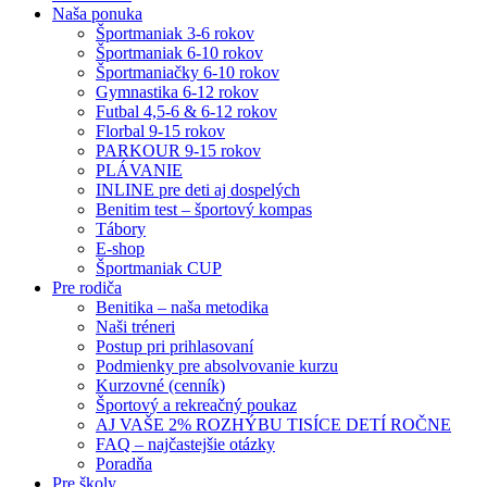
Naša ponuka
Športmaniak 3-6 rokov
Športmaniak 6-10 rokov
Športmaniačky 6-10 rokov
Gymnastika 6-12 rokov
Futbal 4,5-6 & 6-12 rokov
Florbal 9-15 rokov
PARKOUR 9-15 rokov
PLÁVANIE
INLINE pre deti aj dospelých
Benitim test – športový kompas
Tábory
E-shop
Športmaniak CUP
Pre rodiča
Benitika – naša metodika
Naši tréneri
Postup pri prihlasovaní
Podmienky pre absolvovanie kurzu
Kurzovné (cenník)
Športový a rekreačný poukaz
AJ VAŠE 2% ROZHÝBU TISÍCE DETÍ ROČNE
FAQ – najčastejšie otázky
Poradňa
Pre školy