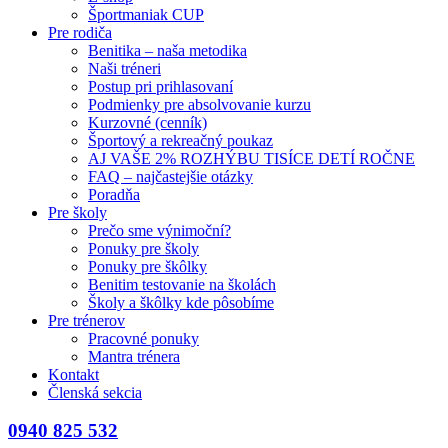
Športmaniak CUP
Pre rodiča
Benitika – naša metodika
Naši tréneri
Postup pri prihlasovaní
Podmienky pre absolvovanie kurzu
Kurzovné (cenník)
Športový a rekreačný poukaz
AJ VAŠE 2% ROZHÝBU TISÍCE DETÍ ROČNE
FAQ – najčastejšie otázky
Poradňa
Pre školy
Prečo sme výnimoční?
Ponuky pre školy
Ponuky pre škôlky
Benitim testovanie na školách
Školy a škôlky kde pôsobíme
Pre trénerov
Pracovné ponuky
Mantra trénera
Kontakt
Členská sekcia
0940 825 532