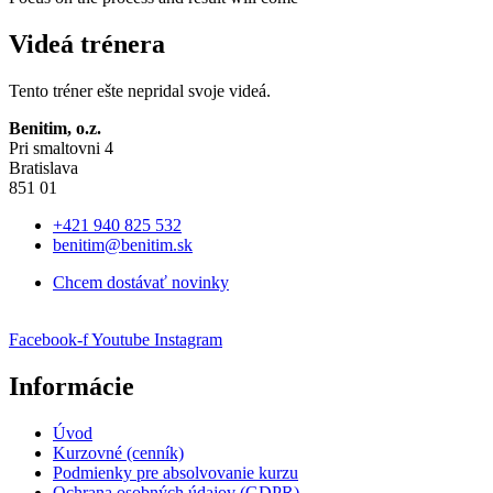
Videá trénera
Tento tréner ešte nepridal svoje videá.
Benitim, o.z.
Pri smaltovni 4
Bratislava
851 01
+421 940 825 532
benitim@benitim.sk
Chcem dostávať novinky
Facebook-f
Youtube
Instagram
Informácie
Úvod
Kurzovné (cenník)
Podmienky pre absolvovanie kurzu
Ochrana osobných údajov (GDPR)