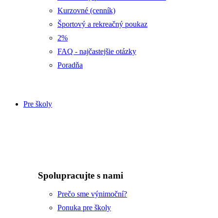
Kurzovné (cenník)
Športový a rekreačný poukaz
2%
FAQ - najčastejšie otázky
Poradňa
Pre školy
Spolupracujte s nami
Prečo sme výnimoční?
Ponuka pre školy