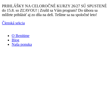
Preskočiť
PRIHLÁŠKY NA CELOROČNÉ KURZY 26/27 SÚ SPUSTENÉ
na
do 15.8. so ZĽAVOU! | Zrušil sa Vám program? Do tábora sa
obsah
môžete prihlásiť aj zo dňa na deň. Tešíme sa na spoločné leto!
Členská sekcia
O Benitime
Blog
Naša ponuka
Naše
kurzy
Športmaniak
3-
6
rokov