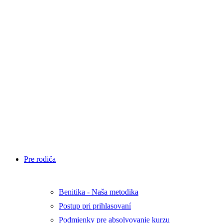
aktivity
Blog
Benitim
Test
Tábory
E-
shop
Športmaniak
Cup
Napíšte
nám
Pre rodiča
Benitika - Naša metodika
Postup pri prihlasovaní
Podmienky pre absolvovanie kurzu