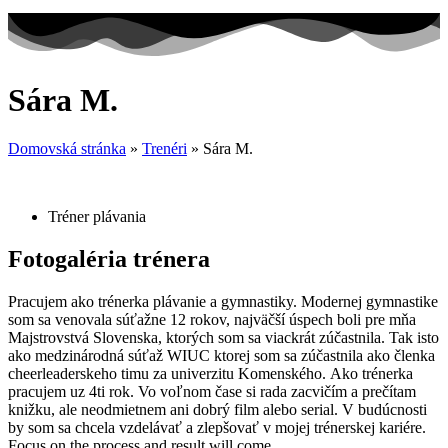
Sára M.
Domovská stránka
»
Trenéri
»
Sára M.
Tréner plávania
Fotogaléria trénera
Pracujem ako trénerka plávanie a gymnastiky. Modernej gymnastike
som sa venovala súťažne 12 rokov, najväčší úspech boli pre mňa
Majstrovstvá Slovenska, ktorých som sa viackrát zúčastnila. Tak isto
ako medzinárodná súťaž WIUC ktorej som sa zúčastnila ako členka
cheerleaderskeho timu za univerzitu Komenského. Ako trénerka
pracujem uz 4ti rok. Vo voľnom čase si rada zacvičím a prečítam
knižku, ale neodmietnem ani dobrý film alebo serial. V budúcnosti
by som sa chcela vzdelávať a zlepšovať v mojej trénerskej kariére.
Focus on the process and result will come