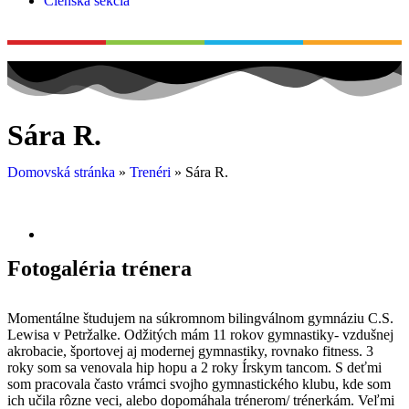
Členská sekcia
Sára R.
Domovská stránka
»
Trenéri
»
Sára R.
Fotogaléria trénera
Momentálne študujem na súkromnom bilingválnom gymnáziu C.S.
Lewisa v Petržalke. Odžitých mám 11 rokov gymnastiky- vzdušnej
akrobacie, športovej aj modernej gymnastiky, rovnako fitness. 3
roky som sa venovala hip hopu a 2 roky Írskym tancom. S deťmi
som pracovala často vrámci svojho gymnastického klubu, kde som
ich učila rôzne veci, alebo dopomáhala trénerom/ trénerkám. Veľmi