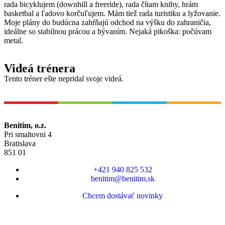
rada bicyklujem (downhill a freeride), rada čítam knihy, hrám
basketbal a ľadovo korčuľujem. Mám tiež rada turistiku a lyžovanie.
Moje plány do budúcna zahŕňajú odchod na výšku do zahraničia,
ideálne so stabilnou prácou a bývaním. Nejaká pikoška: počúvam
metal.
Videá trénera
Tento tréner ešte nepridal svoje videá.
Benitim, o.z.
Pri smaltovni 4
Bratislava
851 01
+421 940 825 532
benitim@benitim.sk
Chcem dostávať novinky