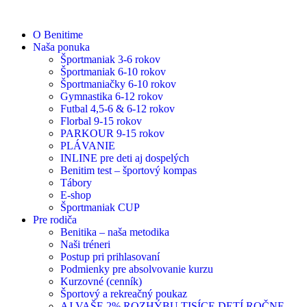
O Benitime
Naša ponuka
Športmaniak 3-6 rokov
Športmaniak 6-10 rokov
Športmaniačky 6-10 rokov
Gymnastika 6-12 rokov
Futbal 4,5-6 & 6-12 rokov
Florbal 9-15 rokov
PARKOUR 9-15 rokov
PLÁVANIE
INLINE pre deti aj dospelých
Benitim test – športový kompas
Tábory
E-shop
Športmaniak CUP
Pre rodiča
Benitika – naša metodika
Naši tréneri
Postup pri prihlasovaní
Podmienky pre absolvovanie kurzu
Kurzovné (cenník)
Športový a rekreačný poukaz
AJ VAŠE 2% ROZHÝBU TISÍCE DETÍ ROČNE