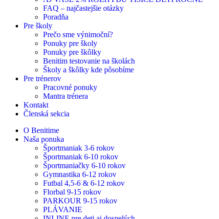
FAQ – najčastejšie otázky
Poradňa
Pre školy
Prečo sme výnimoční?
Ponuky pre školy
Ponuky pre škôlky
Benitim testovanie na školách
Školy a škôlky kde pôsobíme
Pre trénerov
Pracovné ponuky
Mantra trénera
Kontakt
Členská sekcia
O Benitime
Naša ponuka
Športmaniak 3-6 rokov
Športmaniak 6-10 rokov
Športmaniačky 6-10 rokov
Gymnastika 6-12 rokov
Futbal 4,5-6 & 6-12 rokov
Florbal 9-15 rokov
PARKOUR 9-15 rokov
PLÁVANIE
INLINE pre deti aj dospelých