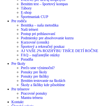
Benitim test – športový kompas
Tábory
E-shop
Športmaniak CUP
Pre rodiča
Benitika – naša metodika
Naši tréneri
Postup pri prihlasovaní
Podmienky pre absolvovanie kurzu
Kurzovné (cenník)
Športový a rekreačný poukaz
AJ VAŠE 2% ROZHÝBU TISÍCE DETÍ ROČNE
FAQ – najčastejšie otázky
Poradňa
Pre školy
Prečo sme výnimoční?
Ponuky pre školy
Ponuky pre škôlky
Benitim testovanie na školách
Školy a škôlky kde pôsobíme
Pre trénerov
Pracovné ponuky
Mantra trénera
Kontakt