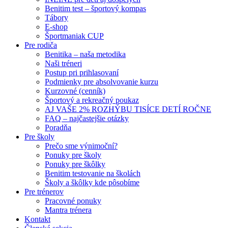
Benitim test – športový kompas
Tábory
E-shop
Športmaniak CUP
Pre rodiča
Benitika – naša metodika
Naši tréneri
Postup pri prihlasovaní
Podmienky pre absolvovanie kurzu
Kurzovné (cenník)
Športový a rekreačný poukaz
AJ VAŠE 2% ROZHÝBU TISÍCE DETÍ ROČNE
FAQ – najčastejšie otázky
Poradňa
Pre školy
Prečo sme výnimoční?
Ponuky pre školy
Ponuky pre škôlky
Benitim testovanie na školách
Školy a škôlky kde pôsobíme
Pre trénerov
Pracovné ponuky
Mantra trénera
Kontakt