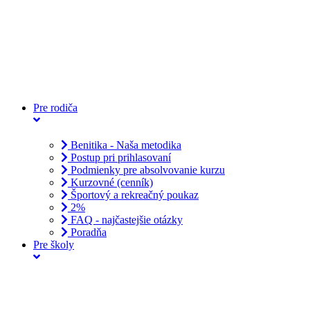
Športmaniak
Cup
Napíšte
nám
Pre rodiča
Benitika - Naša metodika
Postup pri prihlasovaní
Podmienky pre absolvovanie kurzu
Kurzovné (cenník)
Športový a rekreačný poukaz
2%
FAQ - najčastejšie otázky
Poradňa
Pre školy