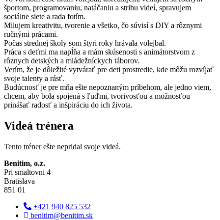
športom, programovaniu, natáčaniu a strihu videí, spravujem
sociálne siete a rada fotím.
Milujem kreativitu, tvorenie a všetko, čo súvisí s DIY a rôznymi
ručnými prácami.
Počas strednej školy som štyri roky hrávala volejbal.
Práca s deťmi ma napĺňa a mám skúsenosti s animátorstvom z
rôznych detských a mládežníckych táborov.
Verím, že je dôležité vytvárať pre deti prostredie, kde môžu rozvíjať
svoje talenty a rásť.
Budúcnosť je pre mňa ešte nepoznaným príbehom, ale jedno viem,
chcem, aby bola spojená s ľuďmi, tvorivosťou a možnosťou
prinášať radosť a inšpiráciu do ich života.
Videá trénera
Tento tréner ešte nepridal svoje videá.
Benitim, o.z.
Pri smaltovni 4
Bratislava
851 01
+421 940 825 532
benitim@benitim.sk