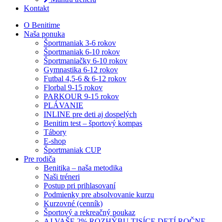
Kontakt
O Benitime
Naša ponuka
Športmaniak 3-6 rokov
Športmaniak 6-10 rokov
Športmaniačky 6-10 rokov
Gymnastika 6-12 rokov
Futbal 4,5-6 & 6-12 rokov
Florbal 9-15 rokov
PARKOUR 9-15 rokov
PLÁVANIE
INLINE pre deti aj dospelých
Benitim test – športový kompas
Tábory
E-shop
Športmaniak CUP
Pre rodiča
Benitika – naša metodika
Naši tréneri
Postup pri prihlasovaní
Podmienky pre absolvovanie kurzu
Kurzovné (cenník)
Športový a rekreačný poukaz
AJ VAŠE 2% ROZHÝBU TISÍCE DETÍ ROČNE