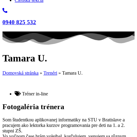
Členská sekcia
0940 825 532
Tamara U.
Domovská stránka
»
Trenéri
»
Tamara U.
Tréner in-line
Fotogaléria trénera
Som študentkou aplikovanej informatiky na STU v Bratislave a
pracujem ako lektorka kurzov programovania pre deti na 1. a 2.
stupni ZŠ.
Vo voľnom čase hrám volejbal, korčulujem, venujem sa rôznym