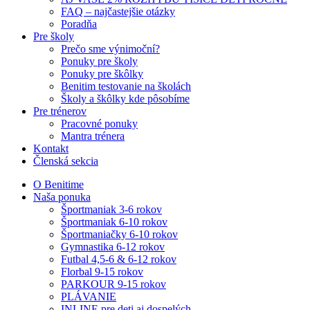
FAQ – najčastejšie otázky
Poradňa
Pre školy
Prečo sme výnimoční?
Ponuky pre školy
Ponuky pre škôlky
Benitim testovanie na školách
Školy a škôlky kde pôsobíme
Pre trénerov
Pracovné ponuky
Mantra trénera
Kontakt
Členská sekcia
O Benitime
Naša ponuka
Športmaniak 3-6 rokov
Športmaniak 6-10 rokov
Športmaniačky 6-10 rokov
Gymnastika 6-12 rokov
Futbal 4,5-6 & 6-12 rokov
Florbal 9-15 rokov
PARKOUR 9-15 rokov
PLÁVANIE
INLINE pre deti aj dospelých