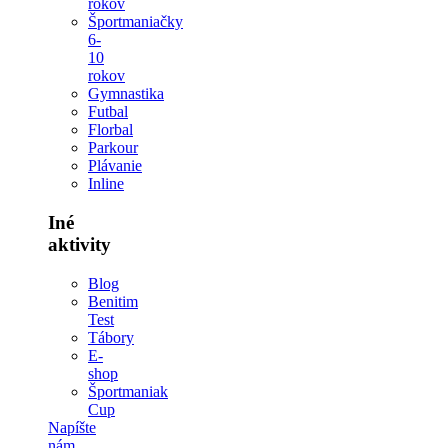
rokov
Športmaniačky
6-
10
rokov
Gymnastika
Futbal
Florbal
Parkour
Plávanie
Inline
Iné
aktivity
Blog
Benitim
Test
Tábory
E-
shop
Športmaniak
Cup
Napíšte
nám