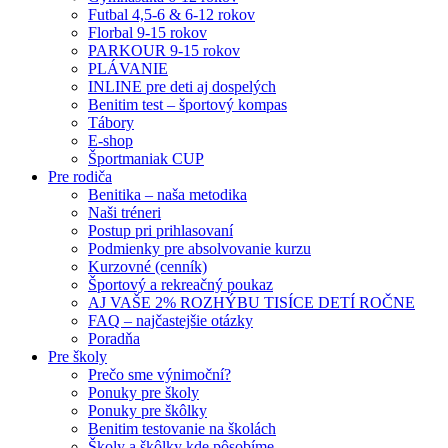
Futbal 4,5-6 & 6-12 rokov
Florbal 9-15 rokov
PARKOUR 9-15 rokov
PLÁVANIE
INLINE pre deti aj dospelých
Benitim test – športový kompas
Tábory
E-shop
Športmaniak CUP
Pre rodiča
Benitika – naša metodika
Naši tréneri
Postup pri prihlasovaní
Podmienky pre absolvovanie kurzu
Kurzovné (cenník)
Športový a rekreačný poukaz
AJ VAŠE 2% ROZHÝBU TISÍCE DETÍ ROČNE
FAQ – najčastejšie otázky
Poradňa
Pre školy
Prečo sme výnimoční?
Ponuky pre školy
Ponuky pre škôlky
Benitim testovanie na školách
Školy a škôlky kde pôsobíme