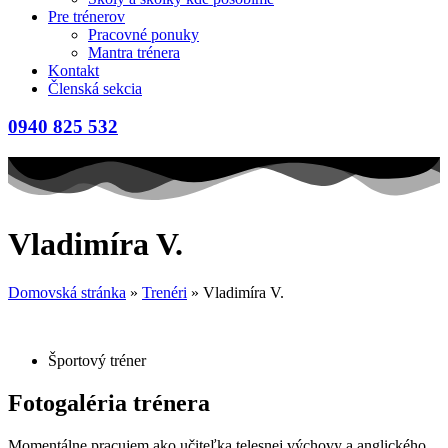
Pre trénerov
Pracovné ponuky
Mantra trénera
Kontakt
Členská sekcia
0940 825 532
Vladimíra V.
Domovská stránka
»
Trenéri
»
Vladimíra V.
Športový tréner
Fotogaléria trénera
Momentálne pracujem ako učiteľka telesnej výchovy a anglického