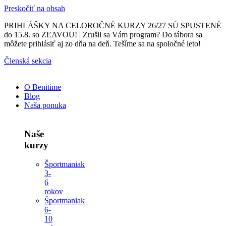
Preskočiť na obsah
PRIHLÁŠKY NA CELOROČNÉ KURZY 26/27 SÚ SPUSTENÉ
do 15.8. so ZĽAVOU! | Zrušil sa Vám program? Do tábora sa
môžete prihlásiť aj zo dňa na deň. Tešíme sa na spoločné leto!
Členská sekcia
O Benitime
Blog
Naša ponuka
Naše
kurzy
Športmaniak
3-
6
rokov
Športmaniak
6-
10