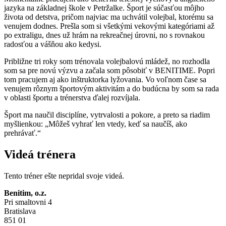
jazyka na základnej škole v Petržalke. Šport je súčasťou môjho
života od detstva, pričom najviac ma uchvátil volejbal, ktorému sa
venujem dodnes. Prešla som si všetkými vekovými kategóriami až
po extraligu, dnes už hrám na rekreačnej úrovni, no s rovnakou
radosťou a vášňou ako kedysi.
Približne tri roky som trénovala volejbalovú mládež, no rozhodla
som sa pre novú výzvu a začala som pôsobiť v BENITIME. Popri
tom pracujem aj ako inštruktorka lyžovania. Vo voľnom čase sa
venujem rôznym športovým aktivitám a do budúcna by som sa rada
v oblasti športu a trénerstva ďalej rozvíjala.
Šport ma naučil disciplíne, vytrvalosti a pokore, a preto sa riadim
myšlienkou: „Môžeš vyhrať len vtedy, keď sa naučíš, ako
prehrávať.“
Videá trénera
Tento tréner ešte nepridal svoje videá.
Benitim, o.z.
Pri smaltovni 4
Bratislava
851 01