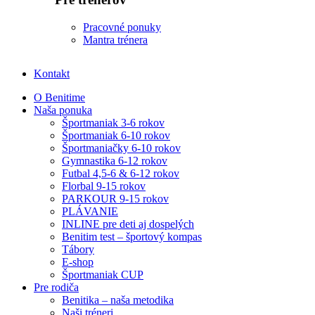
Pracovné ponuky
Mantra trénera
Kontakt
O Benitime
Naša ponuka
Športmaniak 3-6 rokov
Športmaniak 6-10 rokov
Športmaniačky 6-10 rokov
Gymnastika 6-12 rokov
Futbal 4,5-6 & 6-12 rokov
Florbal 9-15 rokov
PARKOUR 9-15 rokov
PLÁVANIE
INLINE pre deti aj dospelých
Benitim test – športový kompas
Tábory
E-shop
Športmaniak CUP
Pre rodiča
Benitika – naša metodika
Naši tréneri