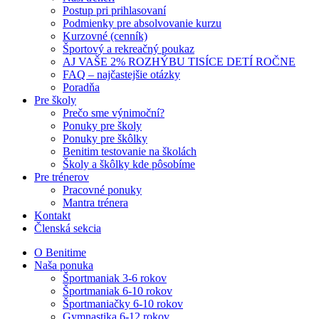
Postup pri prihlasovaní
Podmienky pre absolvovanie kurzu
Kurzovné (cenník)
Športový a rekreačný poukaz
AJ VAŠE 2% ROZHÝBU TISÍCE DETÍ ROČNE
FAQ – najčastejšie otázky
Poradňa
Pre školy
Prečo sme výnimoční?
Ponuky pre školy
Ponuky pre škôlky
Benitim testovanie na školách
Školy a škôlky kde pôsobíme
Pre trénerov
Pracovné ponuky
Mantra trénera
Kontakt
Členská sekcia
O Benitime
Naša ponuka
Športmaniak 3-6 rokov
Športmaniak 6-10 rokov
Športmaniačky 6-10 rokov
Gymnastika 6-12 rokov