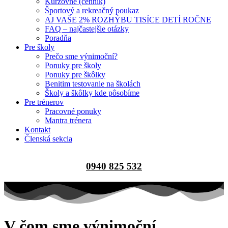
Kurzovné (cenník)
Športový a rekreačný poukaz
AJ VAŠE 2% ROZHÝBU TISÍCE DETÍ ROČNE
FAQ – najčastejšie otázky
Poradňa
Pre školy
Prečo sme výnimoční?
Ponuky pre školy
Ponuky pre škôlky
Benitim testovanie na školách
Školy a škôlky kde pôsobíme
Pre trénerov
Pracovné ponuky
Mantra trénera
Kontakt
Členská sekcia
0940 825 532
V čom sme výnimoční