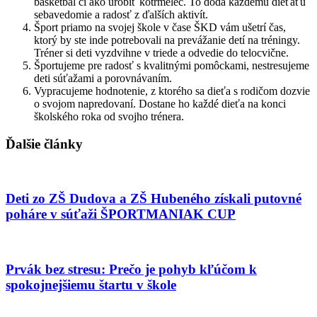
basketbal či ako urobiť kotrmelec. To dodá každému dieťaťu
sebavedomie a radosť z ďalších aktivít.
Šport priamo na svojej škole v čase ŠKD vám ušetrí čas,
ktorý by ste inde potrebovali na prevážanie detí na tréningy.
Tréner si deti vyzdvihne v triede a odvedie do telocvične.
Športujeme pre radosť s kvalitnými pomôckami, nestresujeme
deti súťažami a porovnávaním.
Vypracujeme hodnotenie, z ktorého sa dieťa s rodičom dozvie
o svojom napredovaní. Dostane ho každé dieťa na konci
školského roka od svojho trénera.
Ďalšie články
Deti zo ZŠ Dudova a ZŠ Hubeného získali putovné
poháre v súťaži ŠPORTMANIAK CUP
Prvák bez stresu: Prečo je pohyb kľúčom k
spokojnejšiemu štartu v škole