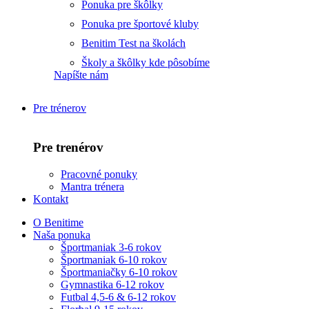
Ponuka pre škôlky
Ponuka pre športové kluby
Benitim Test na školách
Školy a škôlky kde pôsobíme
Napíšte nám
Pre trénerov
Pre trenérov
Pracovné ponuky
Mantra trénera
Kontakt
O Benitime
Naša ponuka
Športmaniak 3-6 rokov
Športmaniak 6-10 rokov
Športmaniačky 6-10 rokov
Gymnastika 6-12 rokov
Futbal 4,5-6 & 6-12 rokov