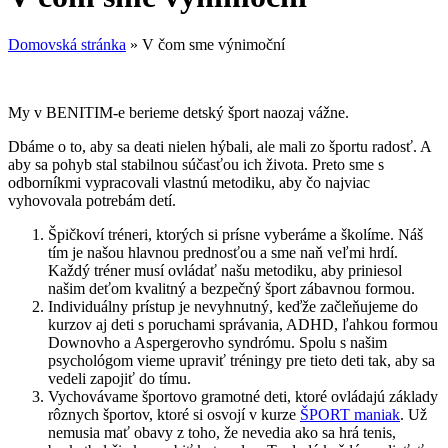
Domovská stránka
»
V čom sme výnimoční
My v BENITIM-e berieme detský šport naozaj vážne.
Dbáme o to, aby sa deati nielen hýbali, ale mali zo športu radosť. A
aby sa pohyb stal stabilnou súčasťou ich života. Preto sme s
odborníkmi vypracovali vlastnú metodiku, aby čo najviac
vyhovovala potrebám detí.
Špičkoví tréneri, ktorých si prísne vyberáme a školíme. Náš
tím je našou hlavnou prednosťou a sme naň veľmi hrdí.
Každý tréner musí ovládať našu metodiku, aby priniesol
našim deťom kvalitný a bezpečný šport zábavnou formou.
Individuálny prístup je nevyhnutný, keďže začleňujeme do
kurzov aj deti s poruchami správania, ADHD, ľahkou formou
Downovho a Aspergerovho syndrómu. Spolu s našim
psychológom vieme upraviť tréningy pre tieto deti tak, aby sa
vedeli zapojiť do tímu.
Vychovávame športovo gramotné deti, ktoré ovládajú základy
rôznych športov, ktoré si osvojí v kurze
ŠPORT maniak
. Už
nemusia mať obavy z toho, že nevedia ako sa hrá tenis,