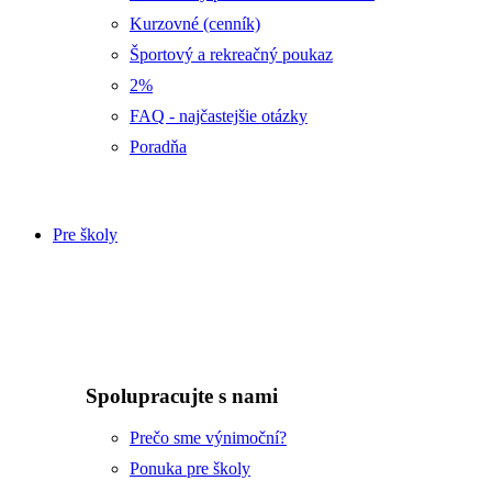
Kurzovné (cenník)
Športový a rekreačný poukaz
2%
FAQ - najčastejšie otázky
Poradňa
Pre školy
Spolupracujte s nami
Prečo sme výnimoční?
Ponuka pre školy