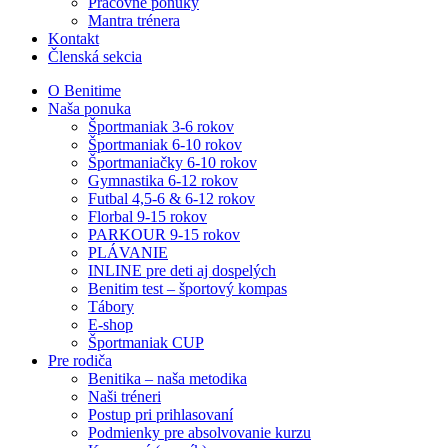
Pracovné ponuky
Mantra trénera
Kontakt
Členská sekcia
O Benitime
Naša ponuka
Športmaniak 3-6 rokov
Športmaniak 6-10 rokov
Športmaniačky 6-10 rokov
Gymnastika 6-12 rokov
Futbal 4,5-6 & 6-12 rokov
Florbal 9-15 rokov
PARKOUR 9-15 rokov
PLÁVANIE
INLINE pre deti aj dospelých
Benitim test – športový kompas
Tábory
E-shop
Športmaniak CUP
Pre rodiča
Benitika – naša metodika
Naši tréneri
Postup pri prihlasovaní
Podmienky pre absolvovanie kurzu