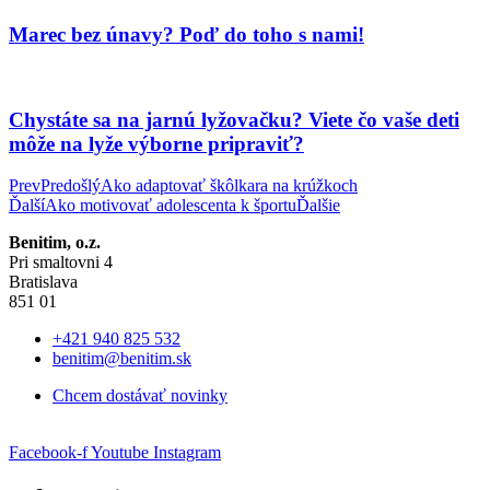
Marec bez únavy? Poď do toho s nami!
Chystáte sa na jarnú lyžovačku? Viete čo vaše deti
môže na lyže výborne pripraviť?
Prev
Predošlý
Ako adaptovať škôlkara na krúžkoch
Ďalší
Ako motivovať adolescenta k športu
Ďalšie
Benitim, o.z.
Pri smaltovni 4
Bratislava
851 01
+421 940 825 532
benitim@benitim.sk
Chcem dostávať novinky
Facebook-f
Youtube
Instagram