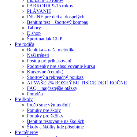
Florbal 9-15 rokov
PARKOUR 9-15 rokov
PLÁVANIE
INLINE pre deti aj dospelých
Benitim test – športový kompas
Tábory
E-shop
Športmaniak CUP
Pre rodiča
Benitika – naša metodika
Naši tréneri
Postup pri prihlasovaní
Podmienky pre absolvovanie kurzu
Kurzovné (cenník)
Športový a rekreačný poukaz
AJ VAŠE 2% ROZHÝBU TISÍCE DETÍ ROČNE
FAQ – najčastejšie otázky
Poradňa
Pre školy
Prečo sme výnimoční?
Ponuky pre školy
Ponuky pre škôlky
Benitim testovanie na školách
Školy a škôlky kde pôsobíme
Pre trénerov