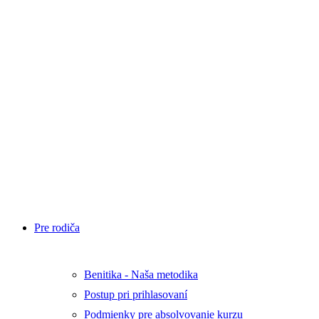
aktivity
Blog
Benitim
Test
Tábory
E-
shop
Športmaniak
Cup
Napíšte
nám
Pre rodiča
Benitika - Naša metodika
Postup pri prihlasovaní
Podmienky pre absolvovanie kurzu