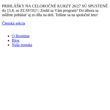
Preskočiť
PRIHLÁŠKY NA CELOROČNÉ KURZY 26/27 SÚ SPUSTENÉ
na
do 15.8. so ZĽAVOU! | Zrušil sa Vám program? Do tábora sa
obsah
môžete prihlásiť aj zo dňa na deň. Tešíme sa na spoločné leto!
Členská sekcia
O Benitime
Blog
Naša ponuka
Naše
kurzy
Športmaniak
3-
6
rokov