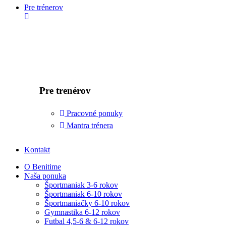
Pre trénerov
Pre trenérov
Pracovné ponuky
Mantra trénera
Kontakt
O Benitime
Naša ponuka
Športmaniak 3-6 rokov
Športmaniak 6-10 rokov
Športmaniačky 6-10 rokov
Gymnastika 6-12 rokov
Futbal 4,5-6 & 6-12 rokov