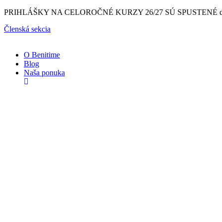
Preskočiť
PRIHLÁŠKY NA CELOROČNÉ KURZY 26/27 SÚ SPUSTENÉ do 15.8. so Z
na
Členská sekcia
obsah
O Benitime
Blog
Naša ponuka
Naše
kurzy
Športmaniak
3-
6
rokov