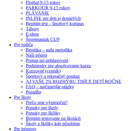
Florbal 9-15 rokov
PARKOUR 9-15 rokov
PLÁVANIE
INLINE pre deti aj dospelých
Benitim test – športový kompas
Tábory
E-shop
Športmaniak CUP
Pre rodiča
Benitika – naša metodika
Naši tréneri
Postup pri prihlasovaní
Podmienky pre absolvovanie kurzu
Kurzovné (cenník)
Športový a rekreačný poukaz
AJ VAŠE 2% ROZHÝBU TISÍCE DETÍ ROČNE
FAQ – najčastejšie otázky
Poradňa
Pre školy
Prečo sme výnimoční?
Ponuky pre školy
Ponuky pre škôlky
Benitim testovanie na školách
Školy a škôlky kde pôsobíme
Pre trénerov