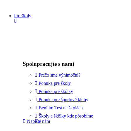
Pre školy
Spolupracujte s nami
Prečo sme výnimoční?
Ponuka pre školy
Ponuka pre škôlky
Ponuka pre športové kluby
Benitim Test na školách
Školy a škôlky kde pôsobíme
Napíšte nám