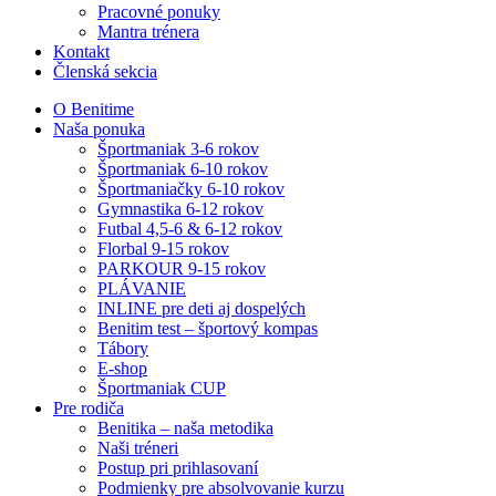
Pracovné ponuky
Mantra trénera
Kontakt
Členská sekcia
O Benitime
Naša ponuka
Športmaniak 3-6 rokov
Športmaniak 6-10 rokov
Športmaniačky 6-10 rokov
Gymnastika 6-12 rokov
Futbal 4,5-6 & 6-12 rokov
Florbal 9-15 rokov
PARKOUR 9-15 rokov
PLÁVANIE
INLINE pre deti aj dospelých
Benitim test – športový kompas
Tábory
E-shop
Športmaniak CUP
Pre rodiča
Benitika – naša metodika
Naši tréneri
Postup pri prihlasovaní
Podmienky pre absolvovanie kurzu